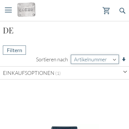
Zum
DE
Inhalt
springen
Filtern
A
Sortieren nach
s
EINKAUFSOPTIONEN