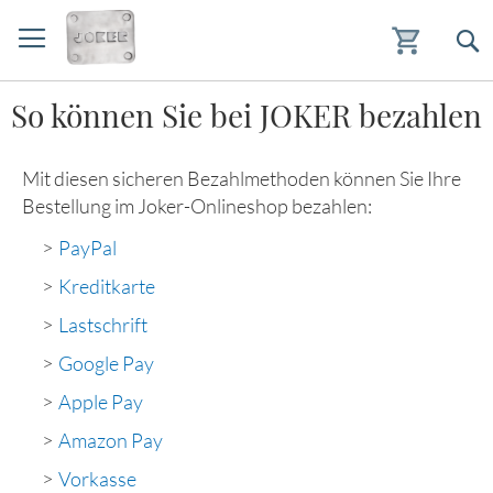
Zum
So können Sie bei JOKER bezahlen
Inhalt
springen
Mit diesen sicheren Bezahlmethoden können Sie Ihre
Bestellung im Joker-Onlineshop bezahlen:
PayPal
Kreditkarte
Lastschrift
Google Pay
Apple Pay
Amazon Pay
Vorkasse