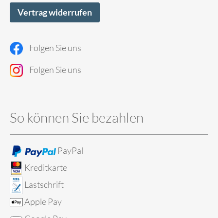
Vertrag widerrufen
Folgen Sie uns
Folgen Sie uns
So können Sie bezahlen
PayPal
Kreditkarte
Lastschrift
Apple Pay