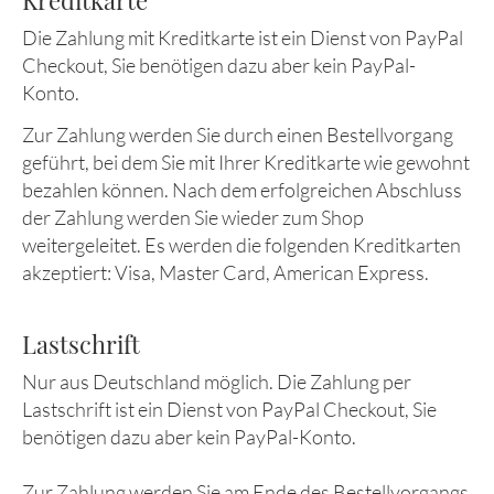
Kreditkarte
Die Zahlung mit Kreditkarte ist ein Dienst von PayPal
Checkout, Sie benötigen dazu aber kein PayPal-
Konto.
Zur Zahlung werden Sie durch einen Bestellvorgang
geführt, bei dem Sie mit Ihrer Kreditkarte wie gewohnt
bezahlen können. Nach dem erfolgreichen Abschluss
der Zahlung werden Sie wieder zum Shop
weitergeleitet. Es werden die folgenden Kreditkarten
akzeptiert: Visa, Master Card, American Express.
Lastschrift
Nur aus Deutschland möglich. Die Zahlung per
Lastschrift ist ein Dienst von PayPal Checkout, Sie
benötigen dazu aber kein PayPal-Konto.
Zur Zahlung werden Sie am Ende des Bestellvorgangs