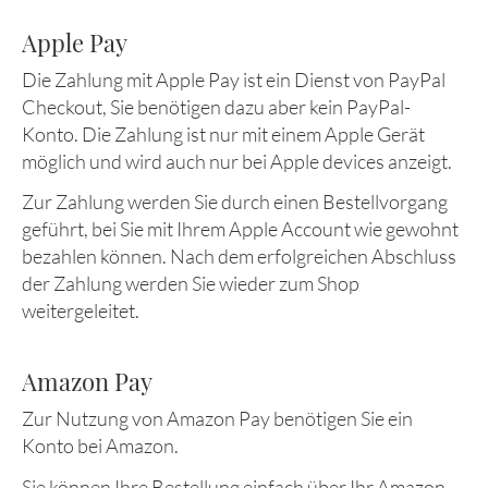
Apple Pay
Die Zahlung mit Apple Pay ist ein Dienst von PayPal
Checkout, Sie benötigen dazu aber kein PayPal-
Konto. Die Zahlung ist nur mit einem Apple Gerät
möglich und wird auch nur bei Apple devices anzeigt.
Zur Zahlung werden Sie durch einen Bestellvorgang
geführt, bei Sie mit Ihrem Apple Account wie gewohnt
bezahlen können. Nach dem erfolgreichen Abschluss
der Zahlung werden Sie wieder zum Shop
weitergeleitet.
Amazon Pay
Zur Nutzung von Amazon Pay benötigen Sie ein
Konto bei Amazon.
Sie können Ihre Bestellung einfach über Ihr Amazon-