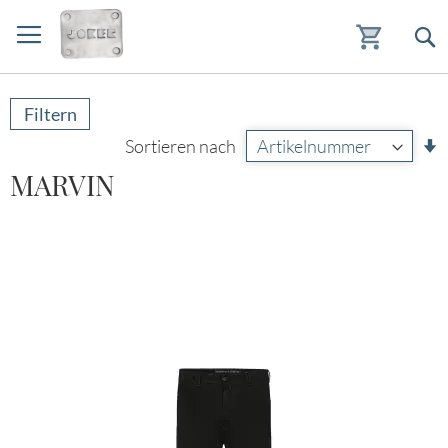
Zum
Inhalt
Filtern
springen
A
Sortieren nach
s
MARVIN