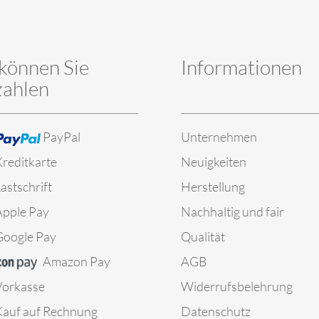
können Sie
Informationen
zahlen
PayPal
Unternehmen
reditkarte
Neuigkeiten
astschrift
Herstellung
Apple Pay
Nachhaltig und fair
Google Pay
Qualität
Amazon Pay
AGB
Vorkasse
Widerrufsbelehrung
Kauf auf Rechnung
Datenschutz