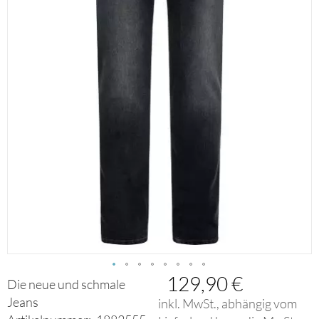
129,90 €
Zum
Die neue und schmale
Anfang
Jeans
inkl. MwSt., abhängig vom
der