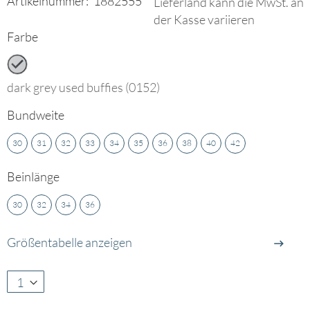
Artikelnummer:
1882555
Lieferland kann die MwSt. an
Bildgalerie
der Kasse variieren
springen
Farbe
dark grey used buffies (0152)
Bundweite
30
31
32
33
34
35
36
38
40
42
Beinlänge
30
32
34
36
Größentabelle anzeigen