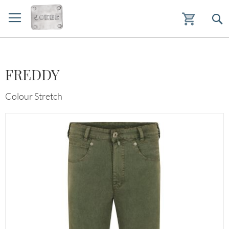
Zum
Inhalt
springen
FREDDY
Colour Stretch
Zum
Ende
der
Bildgalerie
springen
Zurück zur Übersicht